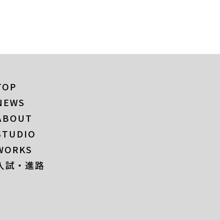
TOP
NEWS
ABOUT
STUDIO
WORKS
入試・進路